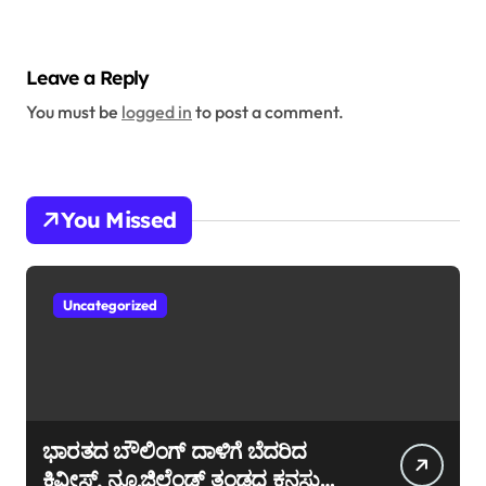
a
t
Leave a Reply
i
You must be
logged in
to post a comment.
o
n
You Missed
Uncategorized
ಭಾರತದ ಬೌಲಿಂಗ್ ದಾಳಿಗೆ ಬೆದರಿದ
ಕಿವೀಸ್, ನ್ಯೂಜಿಲೆಂಡ್ ತಂಡದ ಕನಸು