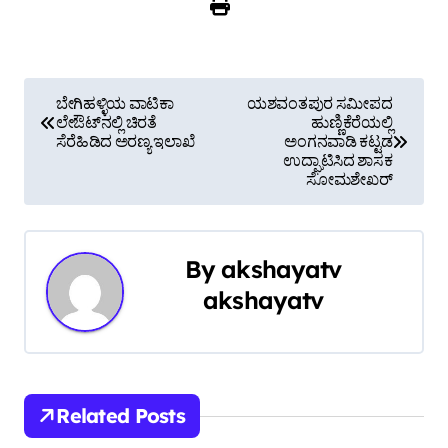
P
ಬೇಗಿಹಳ್ಳಿಯ ವಾಟಿಕಾ
ಯಶವಂತಪುರ ಸಮೀಪದ
ಲೇಔಟ್‌ನಲ್ಲಿ ಚಿರತೆ
ಹುಣ್ಣಿಕೆರೆಯಲ್ಲಿ
o
ಸೆರೆಹಿಡಿದ ಅರಣ್ಯ ಇಲಾಖೆ
ಅಂಗನವಾಡಿ ಕಟ್ಟಡ
ಉದ್ಘಾಟಿಸಿದ ಶಾಸಕ
s
ಸೋಮಶೇಖರ್
t
n
By
akshayatv
a
akshayatv
v
i
Related Posts
g