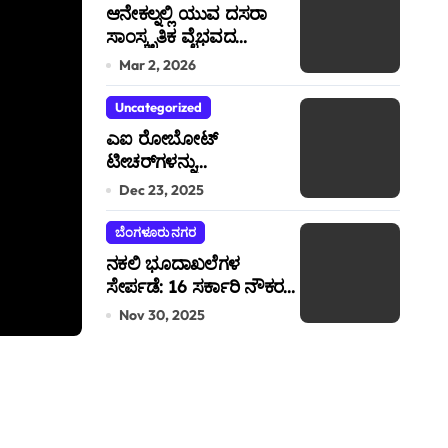
ಆನೇಕಲ್ನಲ್ಲಿ ಯುವ ದಸರಾ
ಸಾಂಸ್ಕೃತಿಕ ವೈಭವದ
ಮಹಾಪೂರ!
Mar 2, 2026
Uncategorized
ಎಐ ರೋಬೋಟ್
ಟೀಚರ್‌ಗಳನ್ನು
ಬಳಸಿಕೊಳ್ಳುತ್ತಿರುವ
ಎಐ ರೋಬೋಟ್ ಟೀಚರ್‌
Dec 23, 2025
ಕರ್ನಾಟಕದಲ್ಲಿಯೇ ಎರಡನೆಯ
ಶಾಲೆ ಶ್ರೀ ಶಾರದ ಇಂಟರ್
ಬೆಂಗಳೂರು ನಗರ
ಬಳಸಿಕೊಳ್ಳುತ್ತಿರುವ ಕರ
ನ್ಯಾಷನಲ್ ಸ್ಕೂಲ್
ನಕಲಿ ಭೂದಾಖಲೆಗಳ
ಸೇರ್ಪಡೆ: 16 ಸರ್ಕಾರಿ ನೌಕರರ
ಎರಡನೆಯ ಶಾಲೆ ಶ್ರೀ 
preethibangera07@gmail.com
Dec 23, 202
ಮೇಲೆ ಎಫ್ ಐ ಆರ್
Nov 30, 2025
ನ್ಯಾಷನಲ್ ಸ್ಕೂಲ್