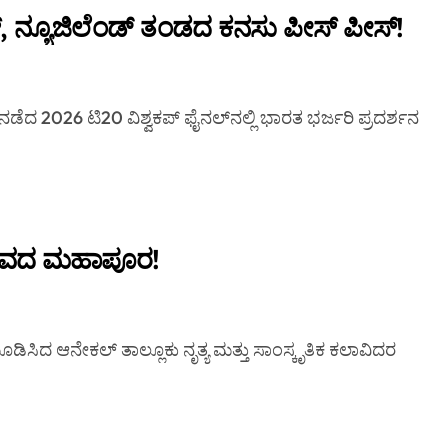
್, ನ್ಯೂಜಿಲೆಂಡ್ ತಂಡದ ಕನಸು ಪೀಸ್ ಪೀಸ್!
ವೈಭವದ ಮಹಾಪೂರ!