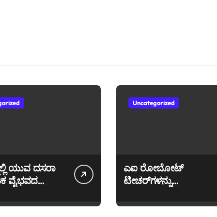
gorized
Uncategorized
ಲ್ಲಿ ಯುವ ದಸರಾ
ಎಐ ರೋಬೋಟ್
ತಿಕ ವೈಭವದ
ಟೀಚರ್‌ಗಳನ್ನು
ರ!
ಬಳಸಿಕೊಳ್ಳುತ್ತಿರುವ
ಕರ್ನಾಟಕದಲ್ಲಿಯೇ