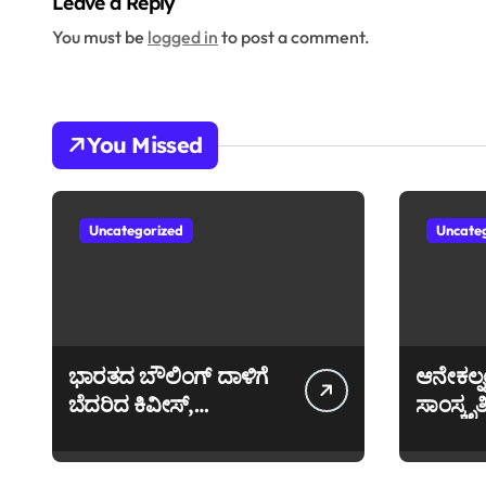
Leave a Reply
You must be
logged in
to post a comment.
You Missed
Uncategorized
Uncate
ಭಾರತದ ಬೌಲಿಂಗ್ ದಾಳಿಗೆ
ಆನೇಕಲ್ನ
ಬೆದರಿದ ಕಿವೀಸ್,
ಸಾಂಸ್ಕೃ
ನ್ಯೂಜಿಲೆಂಡ್ ತಂಡದ ಕನಸು
ಮಹಾಪೂ
ಪೀಸ್ ಪೀಸ್!