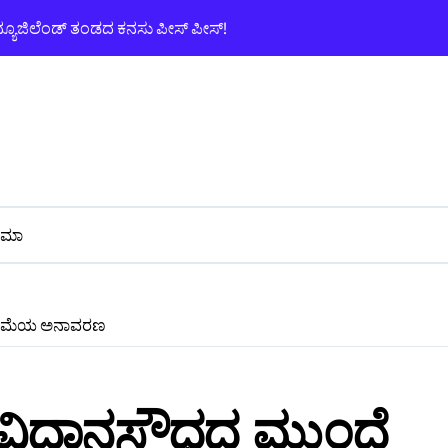
ನ್ಯೂಜಿಲೆಂಡ್ ತಂಡದ ಕನಸು ಪೀಸ್ ಪೀಸ್!
ಆನೇಕಲ್ನಲ್ಲಿ ಯುವ
ನಿಮಾ
್ರತಿಮೆಯ ಅನಾವರಣ
 ವಿದಾನಸೌಧದ ಮುಂದೆ