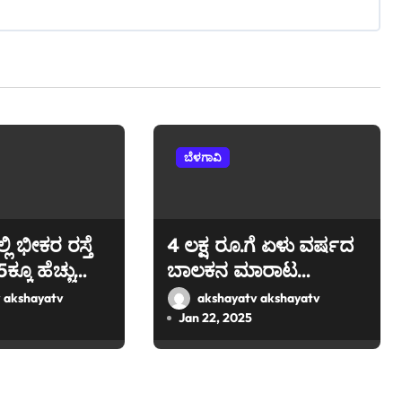
ಬೆಳಗಾವಿ
ಿ ಭೀಕರ ರಸ್ತೆ
4 ಲಕ್ಷ ರೂ.ಗೆ ಏಳು ವರ್ಷದ
್ಕೂ ಹೆಚ್ಚು
ಬಾಲಕನ ಮಾರಾಟ
ಿಕರು ಆಸ್ಪತ್ರೆಗೆ
ಬೆಳಗಾವಿಯಲ್ಲಿ ನಾಲ್ವರ
 akshayatv
akshayatv akshayatv
ಬಂಧನ
Jan 22, 2025