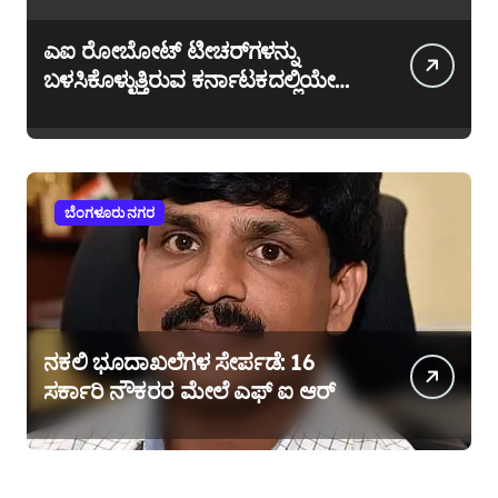
ಎಐ ರೋಬೋಟ್ ಟೀಚರ್‌ಗಳನ್ನು
ಬಳಸಿಕೊಳ್ಳುತ್ತಿರುವ ಕರ್ನಾಟಕದಲ್ಲಿಯೇ
ಎರಡನೆಯ ಶಾಲೆ ಶ್ರೀ ಶಾರದ ಇಂಟರ್
ನ್ಯಾಷನಲ್ ಸ್ಕೂಲ್
ಬೆಂಗಳೂರು ನಗರ
ನಕಲಿ ಭೂದಾಖಲೆಗಳ ಸೇರ್ಪಡೆ: 16
ಸರ್ಕಾರಿ ನೌಕರರ ಮೇಲೆ ಎಫ್ ಐ ಆರ್