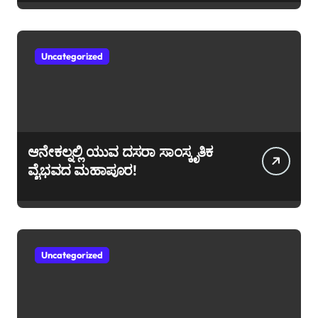
Uncategorized
ಆನೇಕಲ್ನಲ್ಲಿ ಯುವ ದಸರಾ ಸಾಂಸ್ಕೃತಿಕ
ವೈಭವದ ಮಹಾಪೂರ!
Uncategorized