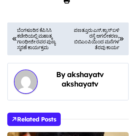
P
ಬೆಂಗಳೂರಿನ ಕೆಪಿಸಿಸಿ
ಪಣತ್ತೂರು ಎಸ್.ಕ್ರಾಸ್ ಬಳಿ
ಕಚೇರಿಯಲ್ಲಿ ಮಹಾತ್ಮ
ರಸ್ತೆ ಅಗಲೀಕರಣ,
o
ಗಾಂಧೀಜೀ ರವರ ಪುಣ್ಯ
ಬಿಬಿಎಂಪಿಯಿಂದ ಮನೆಗಳ
ಸ್ಮರಣೆ ಕಾರ್ಯಕ್ರಮ
ತೆರವು ಕಾರ್ಯ
s
t
By
akshayatv
n
akshayatv
a
v
i
Related Posts
g