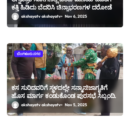
ಕತ್ತಿ ಹಿಡಿದು ಬೆದರಿಸಿ ಚಿನ್ನಾಭರಣಗಳ ದರೋಡೆ
akshayatv akshayatv
Nov 6, 2025
ಬೆಂಗಳೂರು ನಗರ
ಕಸ ಸುರಿದವರಿಗೆ ಸ್ಥಳದಲ್ಲೇ ಸನ್ಮಾನ!ಜಾಗೃತಿಗೆ
ಹೊಸ ಮಾರ್ಗ ಕಂಡುಕೊಂಡ ಪುರಸಭೆ ಸಿಬ್ಬಂದಿ.
akshayatv akshayatv
Nov 5, 2025