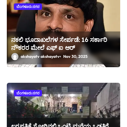
a
ಬೆಂಗಳೂರು ನಗರ
t
i
o
ನಕಲಿ ಭೂದಾಖಲೆಗಳ ಸೇರ್ಪಡೆ: 16 ಸರ್ಕಾರಿ
ನೌಕರರ ಮೇಲೆ ಎಫ್ ಐ ಆರ್
n
akshayatv akshayatv
Nov 30, 2025
ಬೆಂಗಳೂರು ನಗರ
ಲಗ್ನಪತ್ರಿಕೆ ಸೋಗಿನಲ್ಲಿ ಒಂಟಿ ಮನೆಯ ಒಡತಿಗೆ